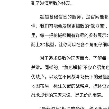
到了淋漓尽致的体现。
超越基础信息的服务，是官网能够
伸，我们可能会发现更细致的“武器库”、
里，每一把枪械都拥有详尽的参数展示
配上3D模型，让你可以在各个角度仔细
对于追求极致的玩家而言，了解每
关键。同样的，“角色解析”不仅介绍角
优缺点，以及在不同战斗场景下的最佳应
地图布局，标注关键的战略点、掩体位
战术规划的玩家来说，是无价的宝藏。
“最新资讯”板块的价值，绝不限