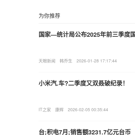
为你推荐
国家—统计局公布2025年前三季度
天眼新闻
韩乔生
2026-01-28 17:17:44
小米汽.车?二季度又双叒破纪录！
IT之家
康辉
2026-02-05 00:35:44
台;积电7月;销售额3231.7亿元台币