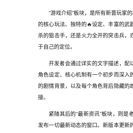
“游戏介绍”板块，是所有新晋玩家
的核心玩法、独特的🔥设定、丰富的武
杀的狙击手，还是火力全开的突击兵，
于自己的定位。
开发者会通过详实的文字描述，配
角色设定、核心机制有一个初步而深入
的剧情背景，以及每个角色背后隐藏的
接。
紧随其后的“最新资讯”板块，则是
发布一切最新动态的窗口。新版本更新