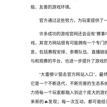
极、友善的游戏环境。
官方通过这些努力，为玩家提供了
许多成功的游戏官网还会设有“赛事
戏，其官方网站很有可能拥有一个专门
息，包括赛程安排、参赛队伍、直播链
与和观赛的平台，也进一步提升了游戏
“大雷擦💡狙击官方网站入口”，
它是一个不断迭代、不断完善的生态系
力将每一个玩家都融入到这个庞大的游戏
来新的🔥发现；每一次互动，都可能结