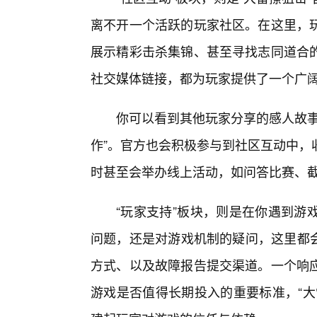
离不开一个活跃的玩家社区。在这里，
展示精彩击杀集锦、甚至寻找志同道合
社交媒体链接，都为玩家提供了一个广
你可以看到其他玩家分享的感人故事
作”。官方也会积极参与到社区互动中，
时甚至会举办线上活动，如问答比赛、
“玩家支持”板块，则是在你遇到游
问题，还是对游戏机制的疑问，这里都会
方式、以及故障报告提交渠道。一个响
游戏是否值得长期投入的重要标准，“大