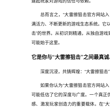
建起玩家对游戏的信任与依赖。
总而言之，“大雷擦狙击官方网站入
满活力、不断更新的游戏生态系统。它以
击”的世界。从初识到精通，从独自游戏
可能始于这里。
它是你与“大雷擦狙击”之间最真诚
深度沉浸，共铸辉煌：“大雷擦狙击
如果你认为“大雷擦狙击官方网站入
可能低估了它的深度与广度。一个真正
感、激发玩家创造力的重要载体。在“大