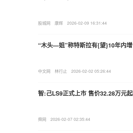
股城网
康辉
2026-02-09 16:31:44
“木头—姐”称特斯拉有{望}10年内
中文网
林行止
2026-02-02 05:26:44
智:己LS9正式上市 售价32.28万元起
舜网
2026-02-07 02:35:44