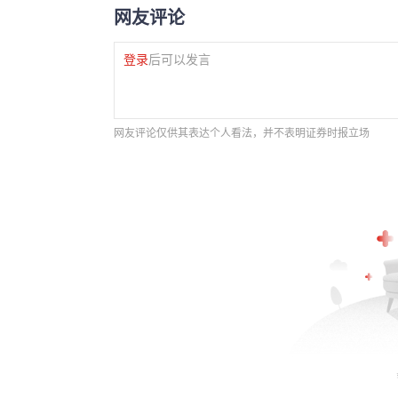
网友评论
登录
后可以发言
网友评论仅供其表达个人看法，并不表明证券时报立场