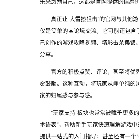
乐来激励自己，这都是官网提供的情感
真正让“大雷擦狙击”的官网与其他
仅是简单的🔥论坛交流，它可能还包含
己创作的游戏攻略视频、精彩击杀集锦
分享。
官方的积极点赞、评论，甚至将优
🌸鼓励。这种互动，将玩家从📘单纯
家的归属感与参与感。
“玩家支持”板块也常常被赋予更多
术语表”，帮助新手玩家快速理解游戏中
提供一站式的入门指导；甚至还有一个“