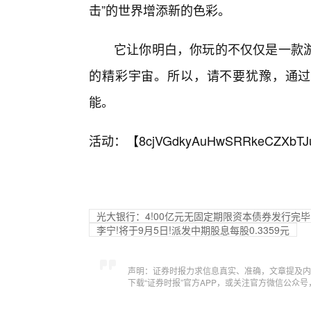
击”的世界增添新的色彩。
它让你明白，你玩的不仅仅是一款
的精彩宇宙。所以，请不要犹豫，通过
能。
活动：【
8cjVGdkyAuHwSRRkeCZXbTJ
光大银行：4!00亿元无固定期限资本债券发行完毕
李宁!将于9月5日!派发中期股息每股0.3359元
声明：证券时报力求信息真实、准确，文章提及内
下载“证券时报”官方APP，或关注官方微信公众